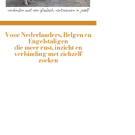
verbinden met een glimlach, vertrouwen in jezelf
Voor Nederlanders, Belgen en
Engelstaligen
die meer rust, inzicht en
verbinding met zichzelf
zoeken
Coaching en systemisch werken met
paarden is een unieke en krachtige
manier om inzicht te krijgen in jezelf,
omdat paarden feilloos reageren op
jouw gedrag en emoties in het
moment. Op een rustige, natuurlijke
manier helpt het je om patronen te
doorbreken, meer balans te vinden en
dichter bij jezelf te komen.