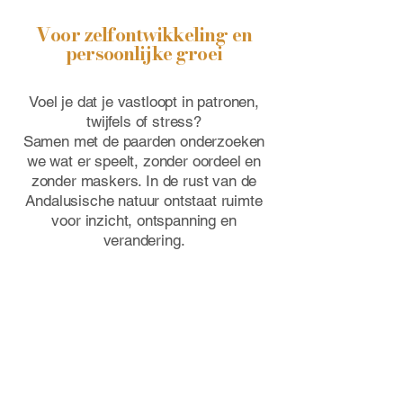
Voor zelfontwikkeling en
persoonlijke groei
Voel je dat je vastloopt in patronen,
twijfels of stress?
Samen met de paarden onderzoeken
we wat er speelt, zonder oordeel en
zonder maskers. In de rust van de
Andalusische natuur ontstaat ruimte
voor inzicht, ontspanning en
verandering.
La Sonrisa biedt Coaching en
familieopstellingen met paarden
in Alhaurín el Grande aan de
Costa del Sol
Mijn finca La Sonrisa ligt in Alhaurín el